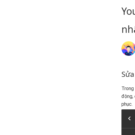
Yo
nh
Sửa
Trong 
động, 
phục.