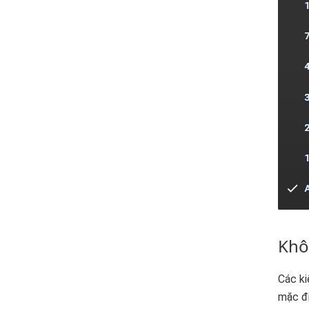
Khô
Các ki
mặc đị