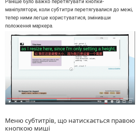
Раніше було важко перетягувати кнопки-
маніпулятори, коли субтитри перетягувалися до межі,
тепер ними легше користуватися, змінивши
положення маркера.
Меню субтитрів, що натискається правою
кнопкою миші