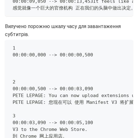
 00:00:09,050 --> 00:00:13,453It feels like a 
 感觉就像一个巨大的官僚机构 正在我们的头脑中做出决定。
Вилучено порожню шкалу часу для завантаження
субтитрів.
 1
 00:00:00,000 --> 00:00:00,500
 2
 00:00:00,500 --> 00:00:03,090
 PETE LEPAGE: You can now upload extensions us
 PETE LEPAGE: 您现在可以 使用 Manifest V3 将扩
 3
 00:00:03,090 --> 00:00:05,100
 V3 to the Chrome Web Store.
 到 Chrome 网上应用店。