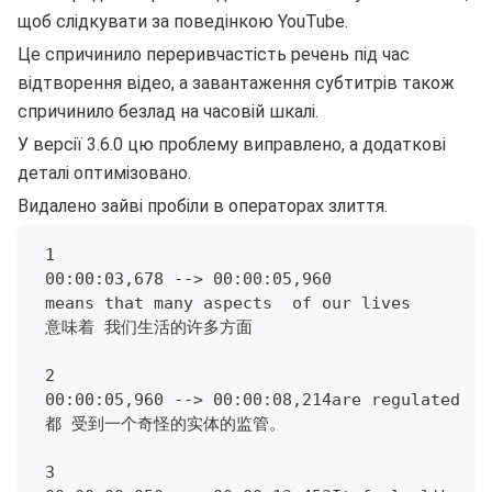
щоб слідкувати за поведінкою YouTube.
Це спричинило переривчастість речень під час
відтворення відео, а завантаження субтитрів також
спричинило безлад на часовій шкалі.
У версії 3.6.0 цю проблему виправлено, а додаткові
деталі оптимізовано.
Видалено зайві пробіли в операторах злиття.
 1
 00:00:03,678 --> 00:00:05,960
 means that many aspects  of our lives
 意味着 我们生活的许多方面
 2
 00:00:05,960 --> 00:00:08,214are regulated  b
 都 受到一个奇怪的实体的监管。
 3