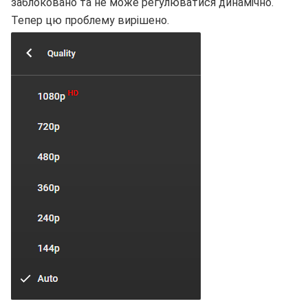
заблоковано та не може регулюватися динамічно.
Тепер цю проблему вирішено.