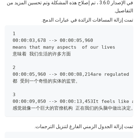
في الإصدار 3.6.0 ، تم إصلاح هذه المشكلة وتم تحسين المزيد من
التفاصيل.
تمت إزالة المسافات الزائدة في عبارات الدمج.
 1
 00:00:03,678 --> 00:00:05,960
 means that many aspects  of our lives
 意味着 我们生活的许多方面
 2
 00:00:05,960 --> 00:00:08,214are regulated  b
 都 受到一个奇怪的实体的监管。
 3
 00:00:09,050 --> 00:00:13,453It feels like a 
 感觉就像一个巨大的官僚机构 正在我们的头脑中做出决定。
تمت إزالة الجدول الزمني الفارغ لتنزيل الترجمات.